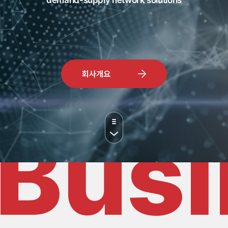
demand-supply network solutions
회사개요
Busi